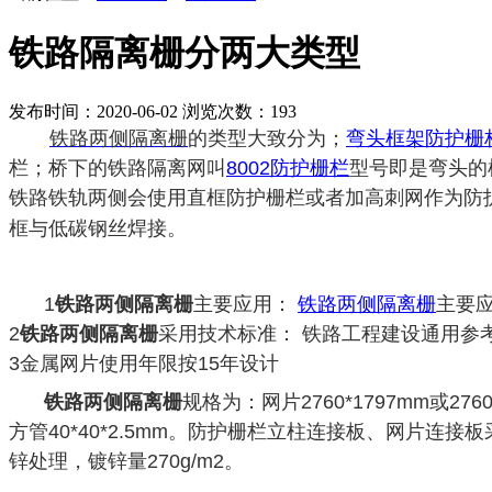
铁路隔离栅分两大类型
发布时间：2020-06-02
浏览次数：
193
铁路两侧隔离栅
的类型大致分为；
弯头框架防护栅
栏；桥下的铁路隔离网叫
8002防护栅栏
型号即是弯头的
铁路铁轨两侧会使用直框防护栅栏或者加高刺网作为防护网
框与低碳钢丝焊接。
1
铁路两侧隔离栅
主要应用：
铁路两侧隔离栅
主要
2
铁路两侧隔离栅
采用技术标准： 铁路工程建设通用参考
3金属网片使用年限按15年设计
铁路两侧隔离栅
规格为：网片2760*1797mm或27
方管40*40*2.5mm。防护栅栏立柱连接板、网片连接
锌处理，镀锌量270g/m2。