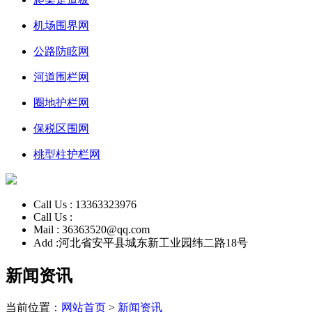
机场围界网
公路防眩网
河道围栏网
圈地护栏网
保税区围网
桃型柱护栏网
Call Us :
13363323976
Call Us :
Mail :
36363520@qq.com
Add :
河北省安平县城东新工业园纬二路18号
新闻资讯
当前位置：
网站首页
>
新闻资讯