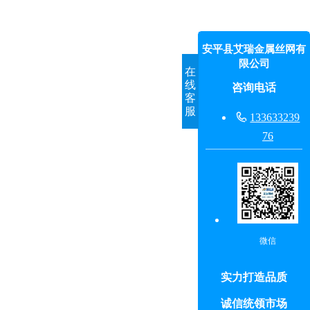
安平县艾瑞金属丝网有
限公司
在
线
咨询电话
客
服

133633239
76
微信
实力打造品质
诚信统领市场