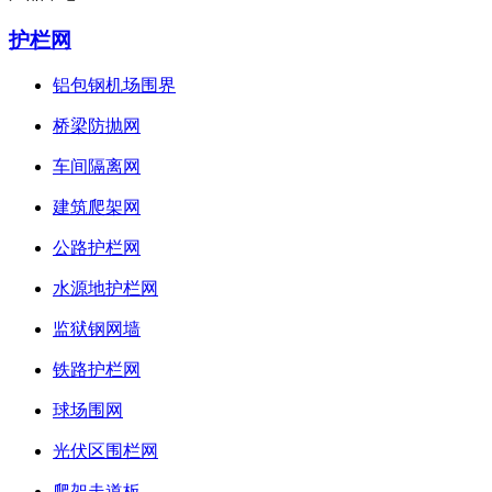
护栏网
铝包钢机场围界
桥梁防抛网
车间隔离网
建筑爬架网
公路护栏网
水源地护栏网
监狱钢网墙
铁路护栏网
球场围网
光伏区围栏网
爬架走道板