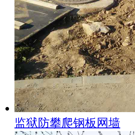
监狱防攀爬钢板网墙