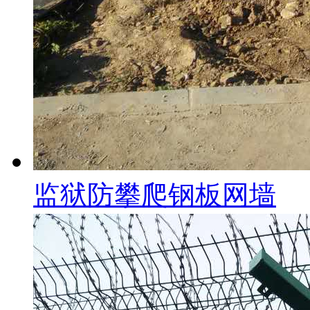
监狱防攀爬钢板网墙