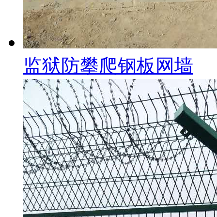
监狱防攀爬钢板网墙