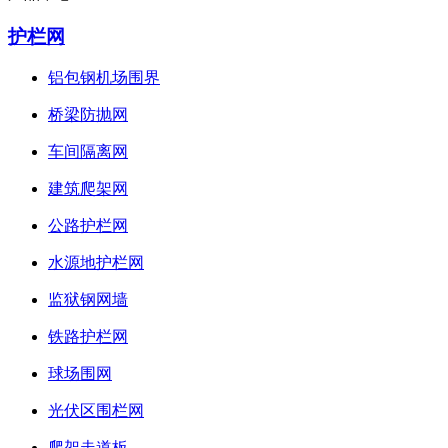
护栏网
铝包钢机场围界
桥梁防抛网
车间隔离网
建筑爬架网
公路护栏网
水源地护栏网
监狱钢网墙
铁路护栏网
球场围网
光伏区围栏网
爬架走道板