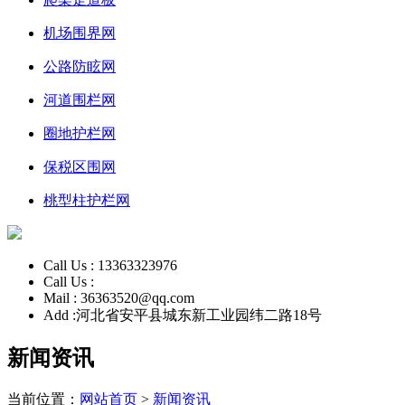
机场围界网
公路防眩网
河道围栏网
圈地护栏网
保税区围网
桃型柱护栏网
Call Us :
13363323976
Call Us :
Mail :
36363520@qq.com
Add :
河北省安平县城东新工业园纬二路18号
新闻资讯
当前位置：
网站首页
>
新闻资讯