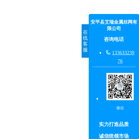
安平县艾瑞金属丝网有
限公司
在
线
咨询电话
客
服

133633239
76
微信
实力打造品质
诚信统领市场