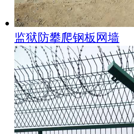
监狱防攀爬钢板网墙