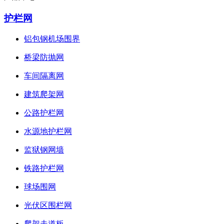
护栏网
铝包钢机场围界
桥梁防抛网
车间隔离网
建筑爬架网
公路护栏网
水源地护栏网
监狱钢网墙
铁路护栏网
球场围网
光伏区围栏网
爬架走道板