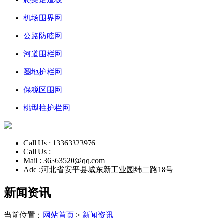
机场围界网
公路防眩网
河道围栏网
圈地护栏网
保税区围网
桃型柱护栏网
Call Us :
13363323976
Call Us :
Mail :
36363520@qq.com
Add :
河北省安平县城东新工业园纬二路18号
新闻资讯
当前位置：
网站首页
>
新闻资讯