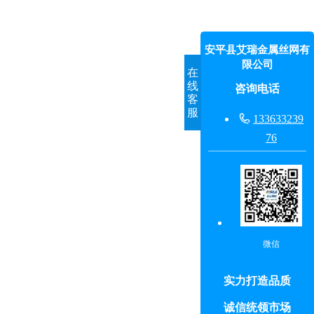
安平县艾瑞金属丝网有
限公司
在
线
咨询电话
客
服

133633239
76
微信
实力打造品质
诚信统领市场