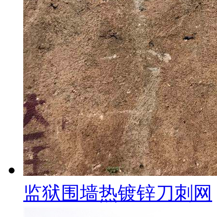
监狱围墙热镀锌刀刺网