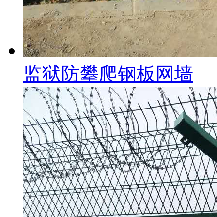
监狱防攀爬钢板网墙