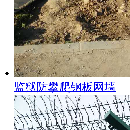
监狱防攀爬钢板网墙