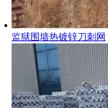
监狱围墙热镀锌刀刺网