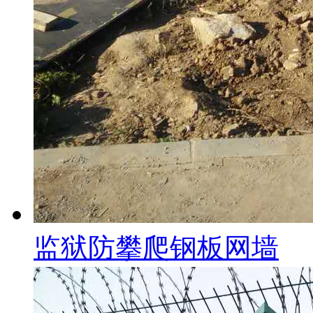
监狱防攀爬钢板网墙