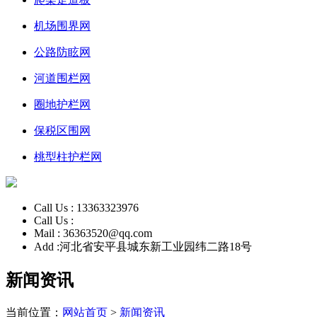
机场围界网
公路防眩网
河道围栏网
圈地护栏网
保税区围网
桃型柱护栏网
Call Us :
13363323976
Call Us :
Mail :
36363520@qq.com
Add :
河北省安平县城东新工业园纬二路18号
新闻资讯
当前位置：
网站首页
>
新闻资讯