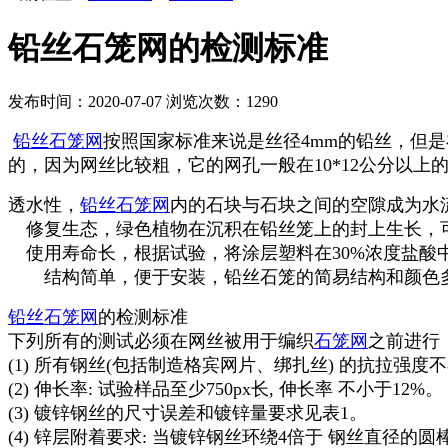
铅丝石笼网的检测标准
发布时间：2020-07-07
浏览次数：
1290
铅丝石笼网
按照国家标准来说是丝径4mm的铅丝，但是
的，因为网丝比较粗，它的网孔一般在10*12公分以
透水性，
铅丝石笼网
内的石块与石块之间的空隙成为水
修复生态，绿色植物在沉积在铅丝笼上的封上生长，
使用寿命长，根据试验，将涂层塑料在30%浓度盐酸
结构简单，便于安装，铅丝石笼的简易结构和颜色多
铅丝石笼网
的检测标准
下列所有的测试必须在网丝被用于编织
石笼网
之前进行
(1) 所有钢丝(包括制造格宾网片、绑扎丝) 的抗拉强度不小
(2) 伸长率: 试验样品至少750px长, 伸长率 不小于12%。
(3) 镀锌钢丝的尺寸误差和镀锌量要求见表1。
(4) 锌层附着要求: 当镀锌钢丝环绕4倍于 钢丝直径的圆