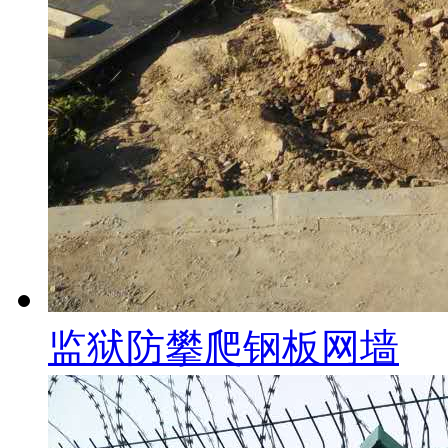
监狱防攀爬钢板网墙