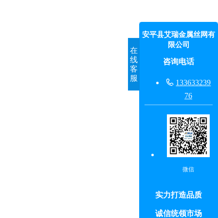
安平县艾瑞金属丝网有
限公司
在
线
咨询电话
客
服

133633239
76
微信
实力打造品质
诚信统领市场