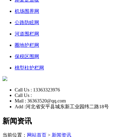
机场围界网
公路防眩网
河道围栏网
圈地护栏网
保税区围网
桃型柱护栏网
Call Us :
13363323976
Call Us :
Mail :
36363520@qq.com
Add :
河北省安平县城东新工业园纬二路18号
新闻资讯
当前位置：
网站首页
>
新闻资讯