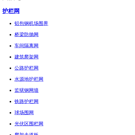
护栏网
铝包钢机场围界
桥梁防抛网
车间隔离网
建筑爬架网
公路护栏网
水源地护栏网
监狱钢网墙
铁路护栏网
球场围网
光伏区围栏网
爬架走道板