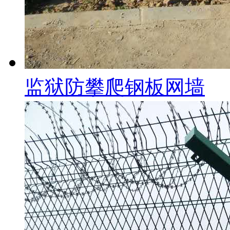
监狱防攀爬钢板网墙