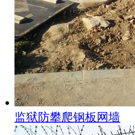
监狱防攀爬钢板网墙