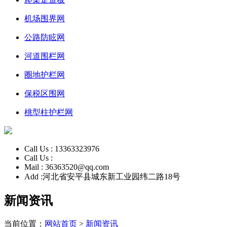
机场围界网
公路防眩网
河道围栏网
圈地护栏网
保税区围网
桃型柱护栏网
Call Us :
13363323976
Call Us :
Mail :
36363520@qq.com
Add :
河北省安平县城东新工业园纬二路18号
新闻资讯
当前位置：
网站首页
>
新闻资讯