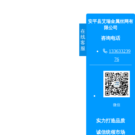
安平县艾瑞金属丝网有
限公司
在
线
咨询电话
客
服

133633239
76
微信
实力打造品质
诚信统领市场