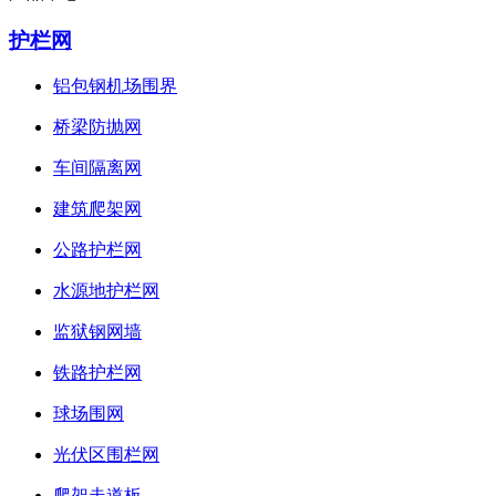
护栏网
铝包钢机场围界
桥梁防抛网
车间隔离网
建筑爬架网
公路护栏网
水源地护栏网
监狱钢网墙
铁路护栏网
球场围网
光伏区围栏网
爬架走道板