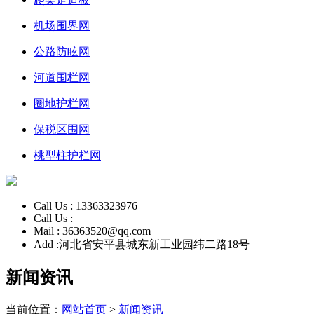
机场围界网
公路防眩网
河道围栏网
圈地护栏网
保税区围网
桃型柱护栏网
Call Us :
13363323976
Call Us :
Mail :
36363520@qq.com
Add :
河北省安平县城东新工业园纬二路18号
新闻资讯
当前位置：
网站首页
>
新闻资讯