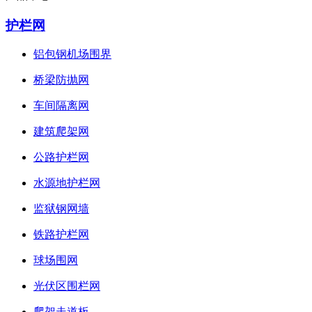
护栏网
铝包钢机场围界
桥梁防抛网
车间隔离网
建筑爬架网
公路护栏网
水源地护栏网
监狱钢网墙
铁路护栏网
球场围网
光伏区围栏网
爬架走道板