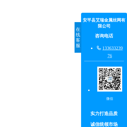
安平县艾瑞金属丝网有
限公司
在
线
咨询电话
客
服

133633239
76
微信
实力打造品质
诚信统领市场