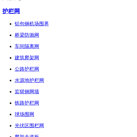
护栏网
铝包钢机场围界
桥梁防抛网
车间隔离网
建筑爬架网
公路护栏网
水源地护栏网
监狱钢网墙
铁路护栏网
球场围网
光伏区围栏网
爬架走道板