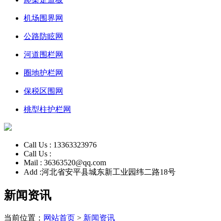
机场围界网
公路防眩网
河道围栏网
圈地护栏网
保税区围网
桃型柱护栏网
Call Us :
13363323976
Call Us :
Mail :
36363520@qq.com
Add :
河北省安平县城东新工业园纬二路18号
新闻资讯
当前位置：
网站首页
>
新闻资讯