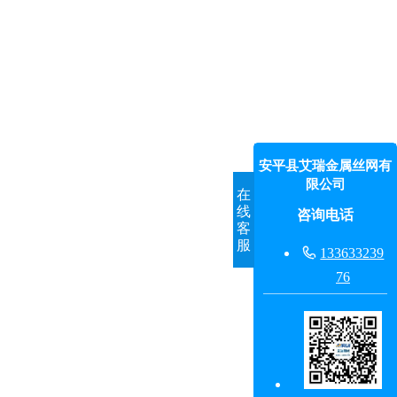
安平县艾瑞金属丝网有
限公司
在
线
咨询电话
客
服

133633239
76