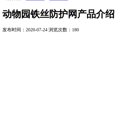
动物园铁丝防护网产品介绍
发布时间：2020-07-24
浏览次数：
180
动物园铁丝防护网
又称为动物围栏网，是室内外动物
网防护、尼龙网防护、木栅栏防护、不锈钢绳网防护等
锈不美观；尼龙网与木栅栏便宜但牢固性不好，视线差
动物园铁丝防护网
的产品特点
1.抗拉力大，对于动物园各种攻击能力强的动物能够轻
2.耐腐蚀，不生锈；可用于室外各种气候环境，不需要
3.柔韧性好，不受动物笼舍形状限制，可随意折叠拉拽
4.动物园围网专用不锈钢绳网使用寿命长，超过三十年
5.美观通透，贴近自然，绿色环保；能够给动物不受拘