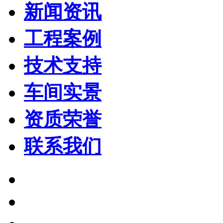
新闻资讯
工程案例
技术支持
车间实景
资质荣誉
联系我们