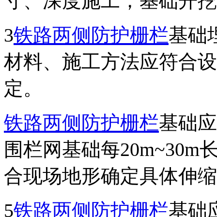
寸、深度施工，基础开挖
3
铁路两侧防护栅栏
基础
材料、施工方法应符合设
定。
铁路两侧防护栅栏
基础应
围栏网基础每20m~30
合现场地形确定具体伸缩
5
铁路两侧防护栅栏
基础