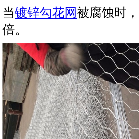
当
镀锌勾花网
被腐蚀时，
倍。