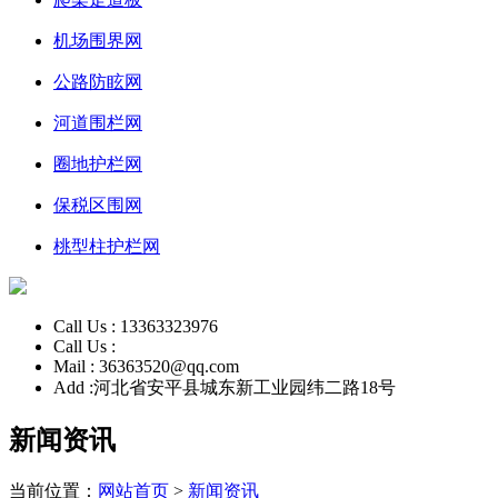
机场围界网
公路防眩网
河道围栏网
圈地护栏网
保税区围网
桃型柱护栏网
Call Us :
13363323976
Call Us :
Mail :
36363520@qq.com
Add :
河北省安平县城东新工业园纬二路18号
新闻资讯
当前位置：
网站首页
>
新闻资讯