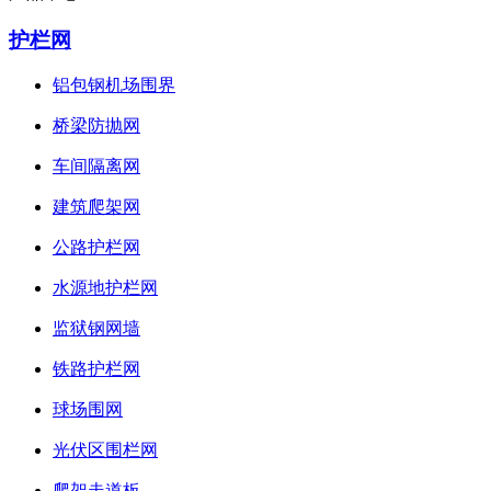
护栏网
铝包钢机场围界
桥梁防抛网
车间隔离网
建筑爬架网
公路护栏网
水源地护栏网
监狱钢网墙
铁路护栏网
球场围网
光伏区围栏网
爬架走道板