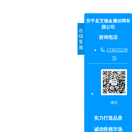
安平县艾瑞金属丝网有
限公司
在
线
咨询电话
客
服

133633239
76
微信
实力打造品质
诚信统领市场