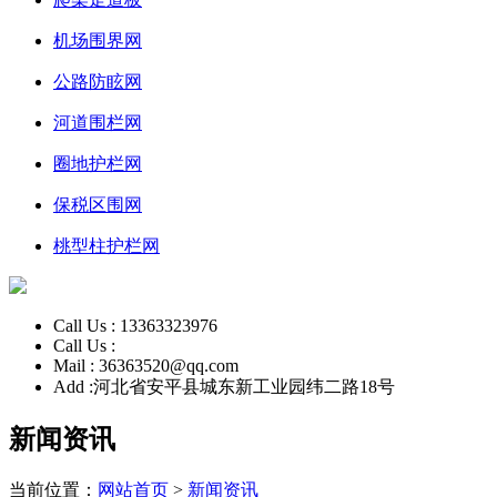
机场围界网
公路防眩网
河道围栏网
圈地护栏网
保税区围网
桃型柱护栏网
Call Us :
13363323976
Call Us :
Mail :
36363520@qq.com
Add :
河北省安平县城东新工业园纬二路18号
新闻资讯
当前位置：
网站首页
>
新闻资讯