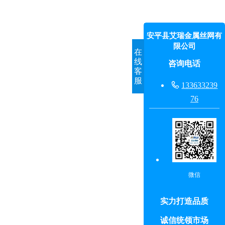
安平县艾瑞金属丝网有
限公司
在
线
咨询电话
客
服

133633239
76
微信
实力打造品质
诚信统领市场