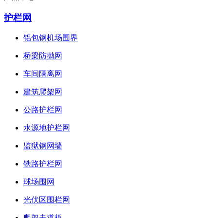
护栏网
铝包钢机场围界
桥梁防抛网
车间隔离网
建筑爬架网
公路护栏网
水源地护栏网
监狱钢网墙
铁路护栏网
球场围网
光伏区围栏网
爬架走道板