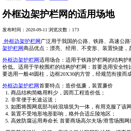
外框边架护栏网的适用场地
发布时间：2020-09-11
浏览次数：
173
外框边架护栏网
广泛用于我国的公路、铁路、高速公路
架护栏网
商品优点：漂亮、经用、不变形、装置快捷，
外框边架护栏网
适用场合：适用于铁路护栏网的结构护
价低。适用于学校围栏的结构护栏网：首要选用安全性
要选用一般48圆柱，边框20X30的方管，经规范衔接而
外框边架护栏网
首要特点：造价低廉，装置廉价
1. 商品结构简略用料少，因而工程造价低；
2. 非常便于长途运送；
3. 如图将围网底部与砖混墙筑为一体，有用克服了该
4. 装置不受地形地形影响，格外合适丘陵地区；
5. 高效防腐运用寿命长 首要商场高尔夫场/滑雪场