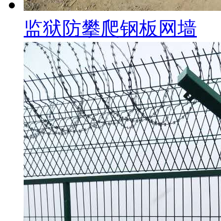
监狱防攀爬钢板网墙