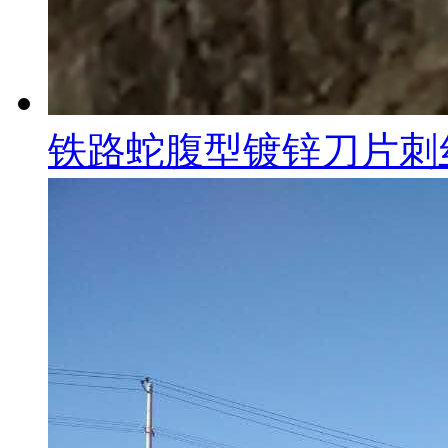
铁路蛇腹型镀锌刀片刺