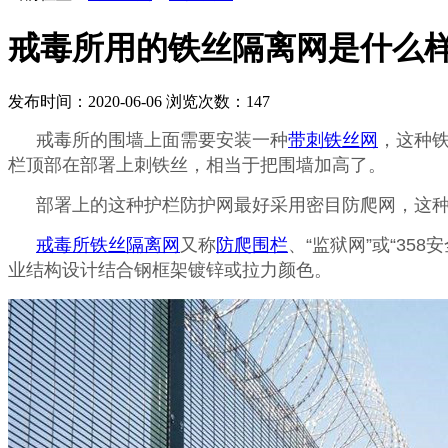
戒毒所用的铁丝隔离网是什么
发布时间：2020-06-06
浏览次数：
147
戒毒所的围墙上面需要安装一种
带刺铁丝网
，这种
栏顶部在部署上刺铁丝，相当于把围墙加高了。
部署上的这种护栏防护网最好采用密目防爬网，这
戒毒所铁丝隔离网
又称
防爬围栏
、“监狱网”或“358
业结构设计结合钢框架镀锌或拉力颜色。