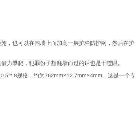
滚笼，也可以在围墙上面加高一层护栏防护网，然后在护
法借力攀爬，犯罪份子想翻墙而过的话也是干瞪眼。
.5”* 8规格，约为762mm×12.7mm×4mm。这是一个专