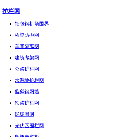
护栏网
铝包钢机场围界
桥梁防抛网
车间隔离网
建筑爬架网
公路护栏网
水源地护栏网
监狱钢网墙
铁路护栏网
球场围网
光伏区围栏网
爬架走道板