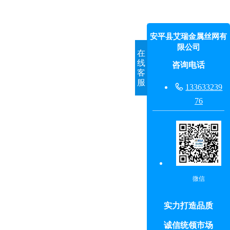
安平县艾瑞金属丝网有
限公司
在
线
咨询电话
客
服

133633239
76
微信
实力打造品质
诚信统领市场