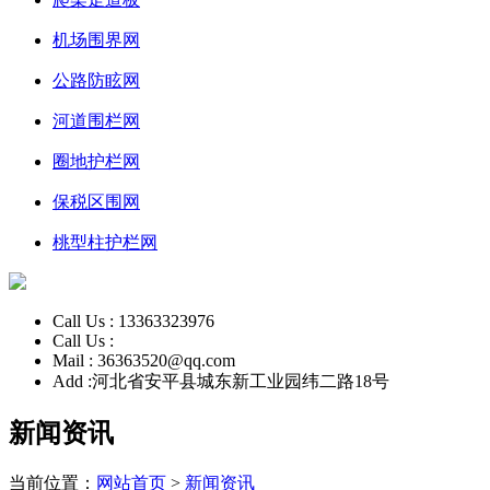
机场围界网
公路防眩网
河道围栏网
圈地护栏网
保税区围网
桃型柱护栏网
Call Us :
13363323976
Call Us :
Mail :
36363520@qq.com
Add :
河北省安平县城东新工业园纬二路18号
新闻资讯
当前位置：
网站首页
>
新闻资讯