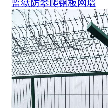
监狱防攀爬钢板网墙