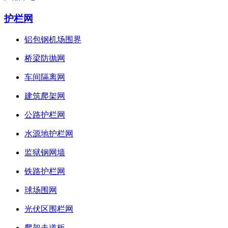
护栏网
铝包钢机场围界
桥梁防抛网
车间隔离网
建筑爬架网
公路护栏网
水源地护栏网
监狱钢网墙
铁路护栏网
球场围网
光伏区围栏网
爬架走道板