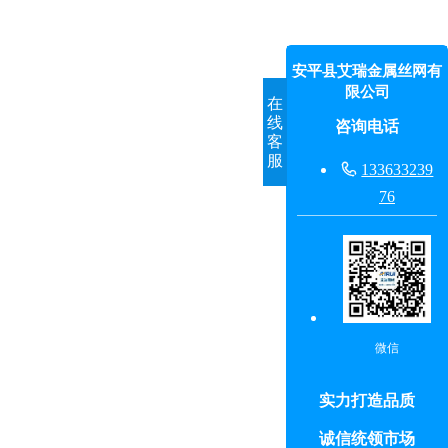
安平县艾瑞金属丝网有
限公司
在
线
咨询电话
客
服

133633239
76
微信
实力打造品质
诚信统领市场