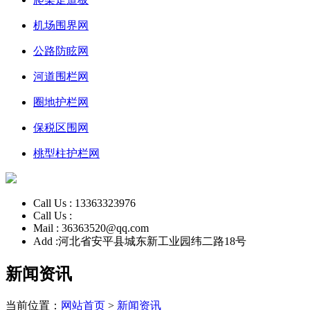
机场围界网
公路防眩网
河道围栏网
圈地护栏网
保税区围网
桃型柱护栏网
Call Us :
13363323976
Call Us :
Mail :
36363520@qq.com
Add :
河北省安平县城东新工业园纬二路18号
新闻资讯
当前位置：
网站首页
>
新闻资讯