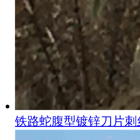
铁路蛇腹型镀锌刀片刺