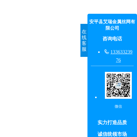
安平县艾瑞金属丝网有
限公司
在
线
咨询电话
客
服

133633239
76
微信
实力打造品质
诚信统领市场