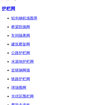
护栏网
铝包钢机场围界
桥梁防抛网
车间隔离网
建筑爬架网
公路护栏网
水源地护栏网
监狱钢网墙
铁路护栏网
球场围网
光伏区围栏网
爬架走道板