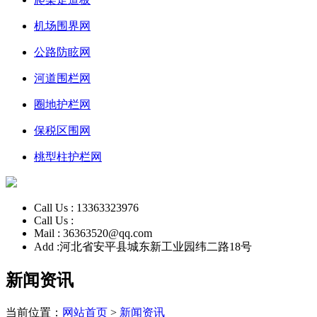
机场围界网
公路防眩网
河道围栏网
圈地护栏网
保税区围网
桃型柱护栏网
Call Us :
13363323976
Call Us :
Mail :
36363520@qq.com
Add :
河北省安平县城东新工业园纬二路18号
新闻资讯
当前位置：
网站首页
>
新闻资讯