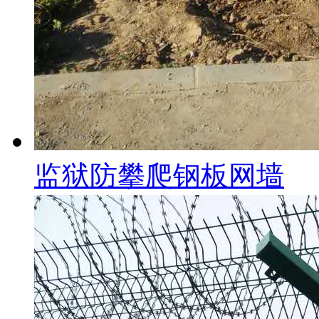
监狱防攀爬钢板网墙