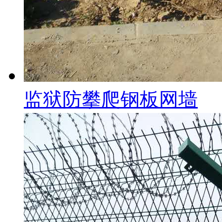
监狱防攀爬钢板网墙