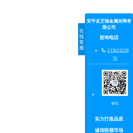
安平县艾瑞金属丝网有
限公司
在
线
咨询电话
客
服

133633239
76
微信
实力打造品质
诚信统领市场