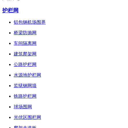
护栏网
铝包钢机场围界
桥梁防抛网
车间隔离网
建筑爬架网
公路护栏网
水源地护栏网
监狱钢网墙
铁路护栏网
球场围网
光伏区围栏网
爬架走道板