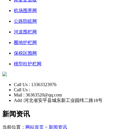
机场围界网
公路防眩网
河道围栏网
圈地护栏网
保税区围网
桃型柱护栏网
Call Us :
13363323976
Call Us :
Mail :
36363520@qq.com
Add :
河北省安平县城东新工业园纬二路18号
新闻资讯
当前位置：
网站首页
>
新闻资讯