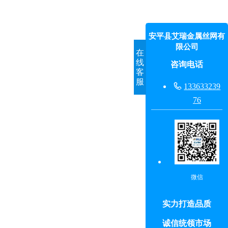
安平县艾瑞金属丝网有
限公司
在
线
咨询电话
客
服

133633239
76
微信
实力打造品质
诚信统领市场