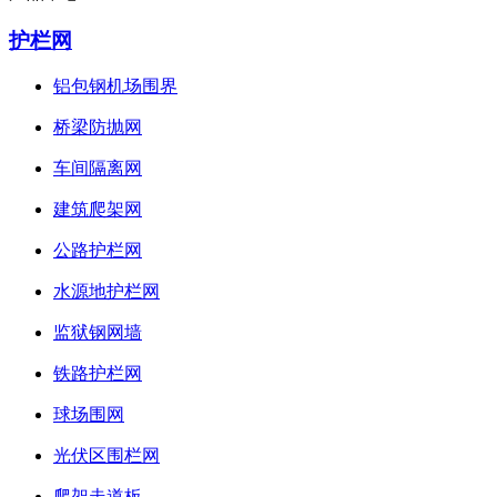
护栏网
铝包钢机场围界
桥梁防抛网
车间隔离网
建筑爬架网
公路护栏网
水源地护栏网
监狱钢网墙
铁路护栏网
球场围网
光伏区围栏网
爬架走道板