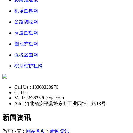
机场围界网
公路防眩网
河道围栏网
圈地护栏网
保税区围网
桃型柱护栏网
Call Us :
13363323976
Call Us :
Mail :
36363520@qq.com
Add :
河北省安平县城东新工业园纬二路18号
新闻资讯
当前位置：
网站首页
>
新闻资讯