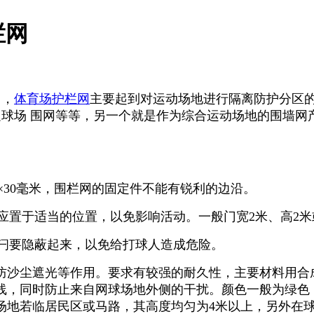
栏网
用，
体育场护栏网
主要起到对运动场地进行隔离防护分区
足球场 围网等等，另一个就是作为综合运动场地的围墙
米×30毫米，围栏网的固定件不能有锐利的边沿。
门应置于适当的位置，以免影响活动。一般门宽2米、高2米
闩要隐蔽起来，以免给打球人造成危险。
防沙尘遮光等作用。要求有较强的耐久性，主要材料用合
线，同时防止来自网球场地外侧的干扰。颜色一般为绿色
场地若临居民区或马路，其高度均匀为4米以上，另外在球场