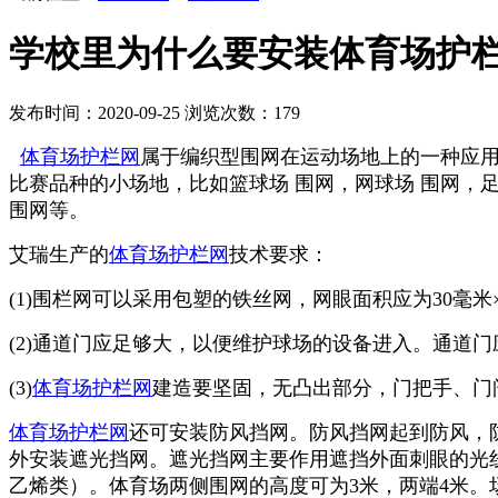
学校里为什么要安装体育场护
发布时间：2020-09-25
浏览次数：
179
体育场护栏网
属于编织型围网在运动场地上的一种应
比赛品种的小场地，比如篮球场 围网，网球场 围网，
围网等。
艾瑞生产的
体育场护栏网
技术要求：
(1)围栏网可以采用包塑的铁丝网，网眼面积应为30毫
(2)通道门应足够大，以便维护球场的设备进入。通道
(3)
体育场护栏网
建造要坚固，无凸出部分，门把手、门
体育场护栏网
还可安装防风挡网。防风挡网起到防风，
外安装遮光挡网。遮光挡网主要作用遮挡外面刺眼的光
乙烯类）。体育场两侧围网的高度可为3米，两端4米。