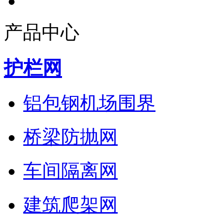
产品中心
护栏网
铝包钢机场围界
桥梁防抛网
车间隔离网
建筑爬架网