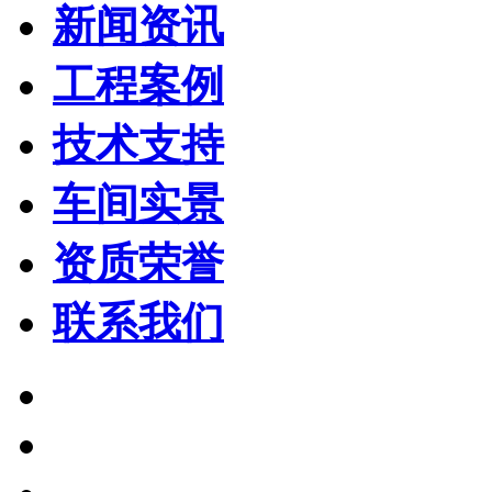
新闻资讯
工程案例
技术支持
车间实景
资质荣誉
联系我们