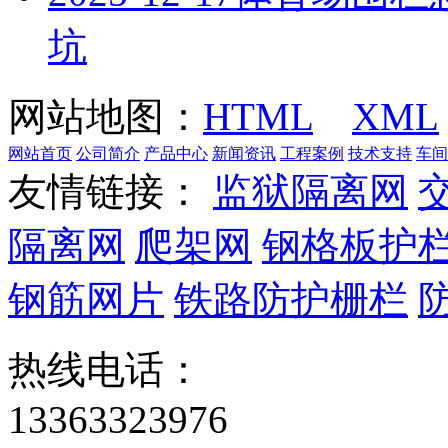
坑
网站地图：
HTML
XML
网站首页
公司简介
产品中心
新闻资讯
工程案例
技术支持
车间
友情链接：
监狱隔离网
隔离网
爬架网
钢格板护
钢筋网片
铁路防护栅栏
热线电话：
13363323976