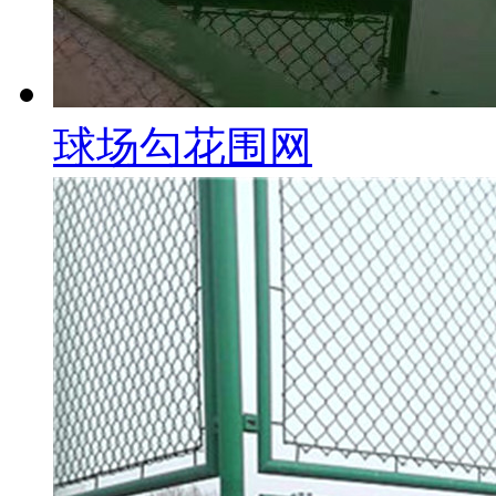
球场勾花围网