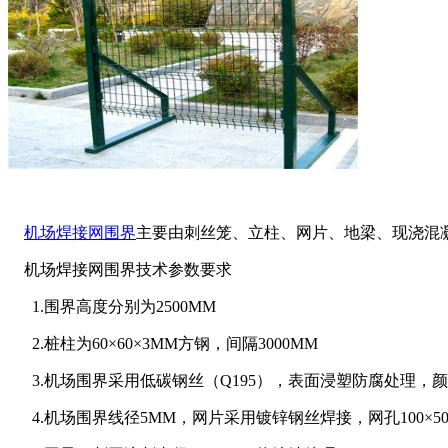
机场焊接网围界
主要由刺丝笼、立柱、网片、地梁、现浇混凝土
机场焊接网围界技术参数要求
1.围界高度分别为2500MM
2.桩柱为60×60×3MM方钢，间隔3000MM
3.机场围界采用低碳钢丝（Q195），表面浸塑防腐处理，
4.机场围界线径5MM，网片采用镀锌钢丝焊接，网孔100×5