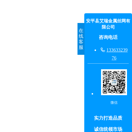
安平县艾瑞金属丝网有
限公司
在
线
咨询电话
客
服

133633239
76
微信
实力打造品质
诚信统领市场