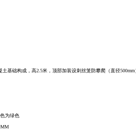
基础构成，高2.5米，顶部加装设刺丝笼防攀爬（直径500mm
颜色为绿色
0MM