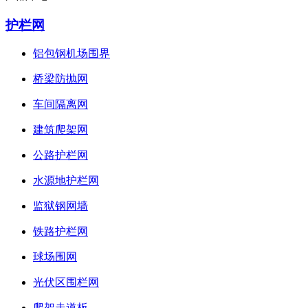
护栏网
铝包钢机场围界
桥梁防抛网
车间隔离网
建筑爬架网
公路护栏网
水源地护栏网
监狱钢网墙
铁路护栏网
球场围网
光伏区围栏网
爬架走道板