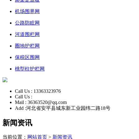
机场围界网
公路防眩网
河道围栏网
圈地护栏网
保税区围网
桃型柱护栏网
Call Us :
13363323976
Call Us :
Mail :
36363520@qq.com
Add :
河北省安平县城东新工业园纬二路18号
新闻资讯
当前位置：
网站首页
>
新闻资讯