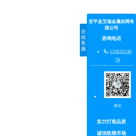
安平县艾瑞金属丝网有
限公司
在
线
咨询电话
客
服

133633239
76
微信
实力打造品质
诚信统领市场