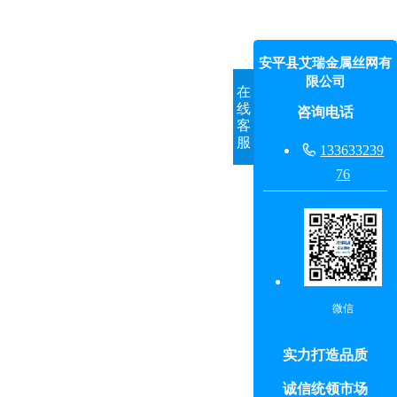
安平县艾瑞金属丝网有
限公司
在
线
咨询电话
客
服

133633239
76
微信
实力打造品质
诚信统领市场