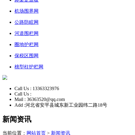
机场围界网
公路防眩网
河道围栏网
圈地护栏网
保税区围网
桃型柱护栏网
Call Us :
13363323976
Call Us :
Mail :
36363520@qq.com
Add :
河北省安平县城东新工业园纬二路18号
新闻资讯
当前位置：
网站首页
>
新闻资讯