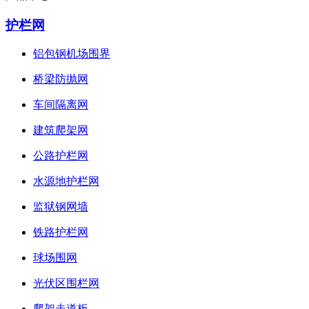
护栏网
铝包钢机场围界
桥梁防抛网
车间隔离网
建筑爬架网
公路护栏网
水源地护栏网
监狱钢网墙
铁路护栏网
球场围网
光伏区围栏网
爬架走道板