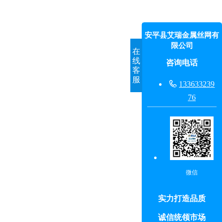
安平县艾瑞金属丝网有
限公司
在
线
咨询电话
客
服

133633239
76
微信
实力打造品质
诚信统领市场