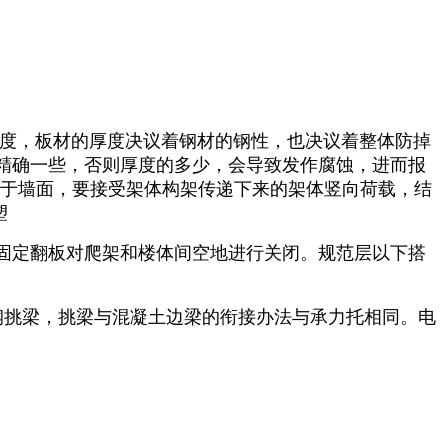
度，板材的厚度决议着钢材的钢性，也决议着整体防掉
精确一些，否则厚度的多少，会导致发作腐蚀，进而报
行于墙面，要接受架体构架传递下来的架体竖向荷载，结
塑
固定翻板对爬架和楼体间空地进行关闭。规范层以下搭
钢挑梁，挑梁与混凝土边梁的衔接办法与承力托相同。电