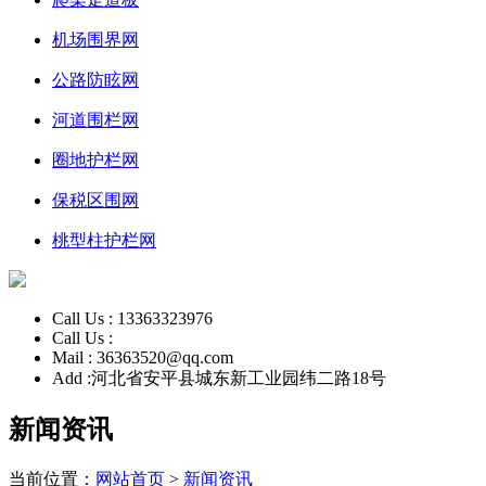
机场围界网
公路防眩网
河道围栏网
圈地护栏网
保税区围网
桃型柱护栏网
Call Us :
13363323976
Call Us :
Mail :
36363520@qq.com
Add :
河北省安平县城东新工业园纬二路18号
新闻资讯
当前位置：
网站首页
>
新闻资讯