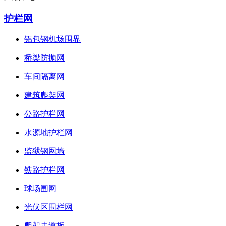
护栏网
铝包钢机场围界
桥梁防抛网
车间隔离网
建筑爬架网
公路护栏网
水源地护栏网
监狱钢网墙
铁路护栏网
球场围网
光伏区围栏网
爬架走道板