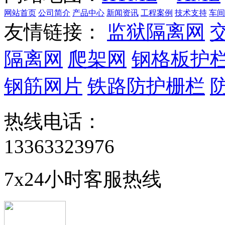
网站首页
公司简介
产品中心
新闻资讯
工程案例
技术支持
车间
友情链接：
监狱隔离网
隔离网
爬架网
钢格板护
钢筋网片
铁路防护栅栏
热线电话：
13363323976
7x24小时客服热线