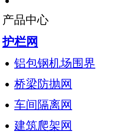
产品中心
护栏网
铝包钢机场围界
桥梁防抛网
车间隔离网
建筑爬架网