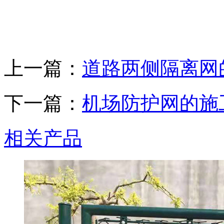
上一篇：
道路两侧隔离网
下一篇：
机场防护网的施
相关产品