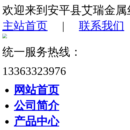
欢迎来到安平县艾瑞金属
主站首页
|
联系我们
统一服务热线：
13363323976
网站首页
公司简介
产品中心